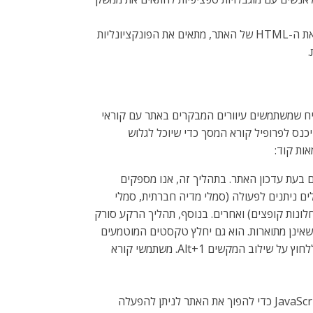
בנוסף, האתר משתמש ביישום מבוסס בינה מלאכותית הפועל ברקע ומייעל את רמת הנגישות שלו באופן קבוע. יישום זה מתקן את ה-HTML של האתר, מתאים את הפונקציונליות
 יחד עם שינויי התנהגות שונים, כדי להבטיח שמשתמשים עיוורים המבקרים באתר עם קוראי
כנס לפרופיל קורא המסך כדי שיוכל לגלוש
ות קוד:
 בעת עדכון האתר. בתהליך זה, אנו מספקים
דויקות; תיאורים עבור סמלים ניתנים לפעולה (סמלי מדיה חברתית, סמלי
(חלונות קופצים) ואחרים. בנוסף, תהליך הרקע סורק
 אובייקטים של תמונה כתג ALT (טקסט חלופי) עבור תמונות שאינן מתוארות. הוא גם יחלץ טקסטים המוטמעים
בתוך התמונה, באמצעות טכנולוגיית OCR (זיהוי תווים אופטי). כדי להפעיל התאמות לקורא מסך בכל עת, על המשתמשים רק ללחוץ על שילוב המקשים Alt+1. משתמשי קורא
אופטימיזציה של ניווט במקלדת: תהליך הרקע מתאים גם את ה-HTML של האתר, ומוסיף התנהגויות שונות באמצעות קוד JavaScript כדי להפוך את האתר לניתן להפעלה