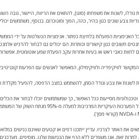
גודלו, לשנות את משפחתו (סוגו), להתאים את הריווח, היישור, גובה השור
דיות צבע שונים כגון בהיר, כהה, הפוך ומונוכרום. בנוסף, משתמשים יכו
יות הפועלות בלחיצת כפתור. אנימציות הנשלטות על ידי הממשק כוללות סרטונים, GIF 
טים חשובים כגון קישורים וכותרות. הם יכולים גם לבחור להדגיש אלמנט
לחוות כאבי ראש או בעיות אחרות עקב הפעלת שמע אוטומטית. אפשרות
מקושר לוויקיפדיה ולוויקימילון, המאפשר לאנשים עם הפרעות קוגניטיביו
 לשנות את צבע וגודל הסמן, להשתמש במצב הדפסה, להפעיל מקלדת וירט
 וטכנולוגיות מסייעות ככל האפשר, כך שמשתמשים יוכלו לבחור את הכלים
 את האתר לצרכיו. עדיין ייתכנו דפים או קטעים שאינם נגישים במלואם
. למרות זאת, אנו משפרים ללא הרף את הנגישות שלנו, מוסיפים, מעדכני