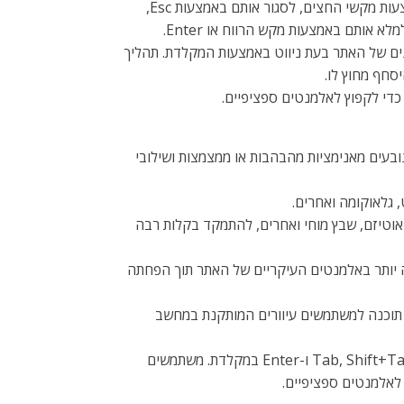
באמצעות המקלדת. זה כולל את היכולת לנווט באתר באמצעות המקשים Tab ו-Shift+Tab, להפעיל תפריטים נפתחים באמצעות מקשי החצים, לסגור אותם באמצעות Esc,
וג על תוכן, הזמינים בכל עת בלחיצה על Alt+1, או כאלמנטים הראשונים של האתר בעת ניווט באמצעות המקלדת. תהליך
סחף מחוץ לו.
עים מאנימציות מהבהבות או ממצמצות ושילובי
 גלאוקומה ואחרים.
 אוטיזם, שבץ מוחי ואחרים, להתמקד בקלות רבה
גלוש ולהתמקד בקלות רבה יותר באלמנטים העיקריים של האתר תוך הפחתה
ת תואם לקוראי מסך כגון JAWS, NVDA, VoiceOver ו-TalkBack. קורא מסך הוא תוכנה למשתמשים עיוורים המותקנת במחשב
פרופיל ניווט במקלדת (לקות מוטורית): פרופיל זה מאפשר לאנשים עם לקות מוטורית להפעיל את האתר באמצעות המקשים Tab, Shift+Tab ו-Enter במקלדת. משתמשים