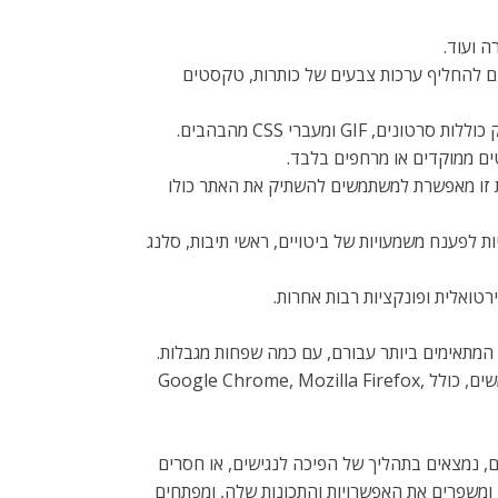
ה ועוד.
לים להחליף ערכות צבעים של כותרות, טקסטים
ומעברי CSS מהבהבים.
ים ממוקדים או מרחפים בלבד.
 זו מאפשרת למשתמשים להשתיק את האתר כולו
ת לפענח משמעויות של ביטויים, ראשי תיבות, סלנג
ואלית ופונקציות רבות אחרות.
 המתאימים ביותר עבורם, עם כמה שפחות מגבלות.
לכן, עבדנו קשה מאוד כדי להיות מסוגלים לתמוך בכל המערכות העיקריות המרכיבות למעלה מ-95% מנתח השוק של המשתמשים, כולל Google Chrome, Mozilla Firefox,
, נמצאים בתהליך של הפיכה לנגישים, או חסרים
ם ומשפרים את האפשרויות והתכונות שלה, ומפתחים