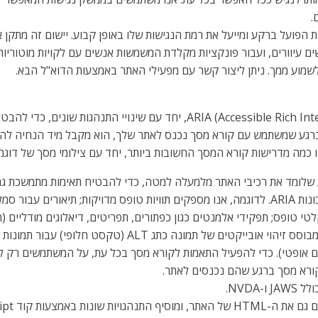
עיוורים, ועבור פונקציות מקלדת המשמשות אנשים עם לקויות מוטוריות.
שמוע ממך. ניתן ליצור קשר עם מפעילי האתר באמצעות הדוא"ל הבא.
האתר שלנו מיישם את תכונת ARIA (Accessible Rich Internet Applications),
. ברגע שמשתמש עם קורא מסך נכנס לאתר שלך, הוא מקבל מיד הנחיה להי
כמה מדרישות קורא המסך החשובות ביותר, יחד עם צילומי מסך של דוגמא
ע שלומד את רכיבי האתר מלמעלה למטה, כדי להבטיח תאימות מתמשכת גם
לקוראי מסך נתונים משמעותיים באמצעות קבוצת תכונות ARIA. לדוגמה, אנו מספקים תוויות טופס מ
 קלטי טופס; תפקידי אלמנטים כגון כפתורים, תפריטים, דיאלוגים מודליים 
את כל תמונות האתר ומספק תיאור מדויק ומשמעותי מבוסס זיהוי
ורא מסך ברגע שהם נכנסים לאתר.
NVDA.