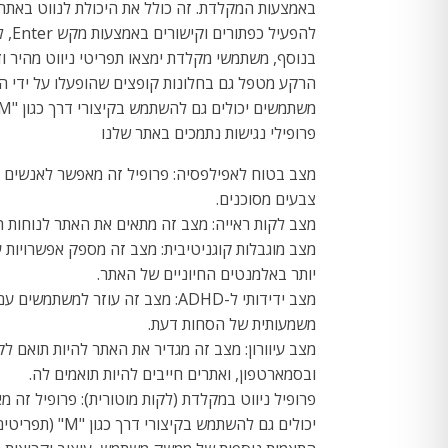
להפעיל כפתורים וקישורים באמצעות מקש Enter, לנווט בין אלמנטים של לחצני רדיו ותיבות סימון באמצעות מקשי החצים, ולמלא אותם באמצעות מקש הרווח או Enter.
הרקע מטפל גם בחלונות קופצים שהופעלו על ידי הז
משתמשים יכולים גם להשתמש בקיצורי דרך כגון "M" (תפריטים), "H" (כותרות), "F" (טפסים), "B" (כפתורים) ו-"G" (גרפיקה) כדי לקפוץ לאלמנטים ספציפיים.
פרופילי נגישות נתמכים באתר שלנו
מצב בטוח לאפילפסיה: פרופיל זה מאפשר לאנשים ע
צבעים מסוכנים.
מצב לקות ראייה: מצב זה מתאים את האתר לנוחות ה
מצב מוגבלות קוגניטיבית: מצב זה מספק אפשרויות ע
יותר באלמנטים החיוניים של האתר.
משמעותית של הסחות דעת.
ובסמארטפון, ואתרים חייבים להיות תואמים לה.
יכולים גם להשתמש בקיצורי דרך כגון "M" (תפריטים), "H" (כותרות), "F" (טפסים), "B" (כפתורים) ו-"G" (גרפיקה) כדי לקפוץ לאלמנטים ספציפיים.