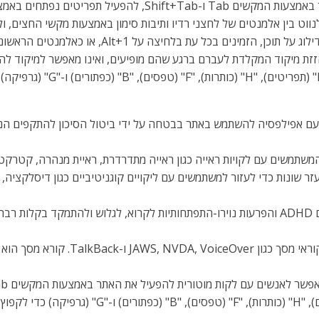
בנוסף, משתמשי מקלדת ימצאו תפריטי ניווט מהיר ודיל
זת מיקוד המקלדת לעברם ברגע שהם מופיעים, ואינו מאפשר למיקוד להי
ם אפילפסיה להשתמש באתר בבטחה על ידי ביטול הסיכון להתקפים הנוב
משתמשים עם לקויות ראייה כגון ראייה מתדרדרת, ראיית מנהרה, קטרקט,
זר שונות כדי לעזור למשתמשים עם ליקויים קוגניטיביים כגון דיסלקציה,
מצב ידידותי ל-ADHD: מצב זה עוזר למשתמשים עם ADHD והפרעות נוירו-התפתחותיות לקרוא, ל
מצב עיוורון: מצב זה מגדיר את האתר להיו