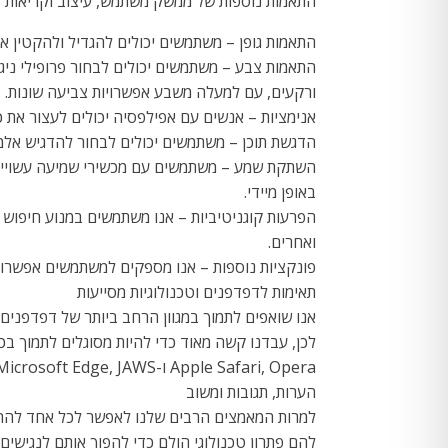
התאמות נוספות של ממשק משתמש, עיצוב וקריאות
התאמות גופן – משתמשים יכולים להגדיל ולהקטין את 
התאמות צבע – משתמשים יכולים לבחור פרופילי ניגו
ורקעים, עם למעלה משבע אפשרויות צביעה שונות.
אנימציות – אנשים עם אפילפסיה יכולים לעצור את כל האנימצ
הדגשת תוכן – משתמשים יכולים לבחור להדגיש אלמנ
השתקת שמע – משתמשים עם מכשירי שמיעה עשויים 
באופן מיידי.
הפרעות קוגניטיביות – אנו משתמשים במנוע חיפוש ה
ואחרים.
פונקציות נוספות – אנו מספקים למשתמשים אפשרות
תאימות לדפדפנים וטכנולוגיות מסייעות
אנו שואפים לתמוך במגוון הרחב ביותר של דפדפנים
Apple Safari, Opera ו-Microsoft Edge, JAWS ו-NVDA (קוראי מסך).
הערות, תגובות ומשוב
למרות המאמצים הרבים שלנו לאפשר לכל אחד להתאים
להם פתרון טכנולוגי הולם כדי להפוך אותם לנגישים