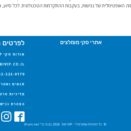
מה האופטימלית של נגישות, בעקבות ההתקדמות הטכנולוגית. לכל סיוע, א
אתרי סקי מומלצים
לפרטים נ
אודות סקי VIP
IVIP.CO.IL
52-222-0170
תנאים ואחרי
מדיניות פרט
הצהרת נגישו
© כל הזכויות שמורות ל - SKI VIP
2026
נבנה ע"י ifrum.net