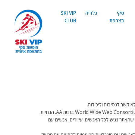
סקי
גלריה
SKI VIP
בצרפת
CLUB
א קשר לנסיבות וליכולות.
כדי למלא זאת, אנו שואפים לדבוק ככל האפשר בהנחיות הנגישות לתוכן אינטרנט 2.1 (WCAG 2.1) של ארגון ה-World Wide Web Consortium’s (W3C) ברמת AA. הנחיות
 שהאתר נגיש לכל האנשים: עיוורים, אנשים עם
אנשים עם מוגבלויות ספציפיות להתאים את ממשק