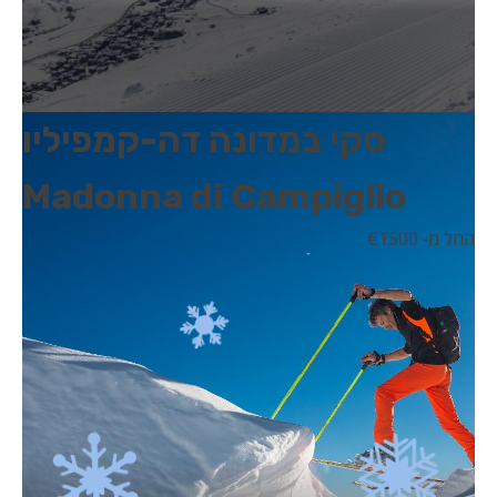
סקי במדונה דה-קמפיליו
Madonna di Campiglio
החל מ- 1500
€