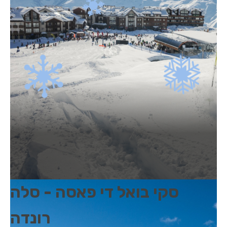
סקי בואל די פאסה - סלה
רונדה