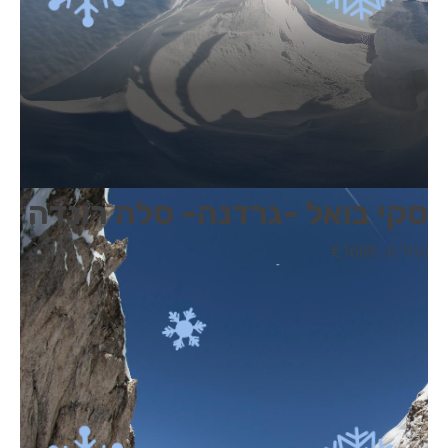
סקי בואל -גרדנה- סלה רונדה
החל מ- 1600
€