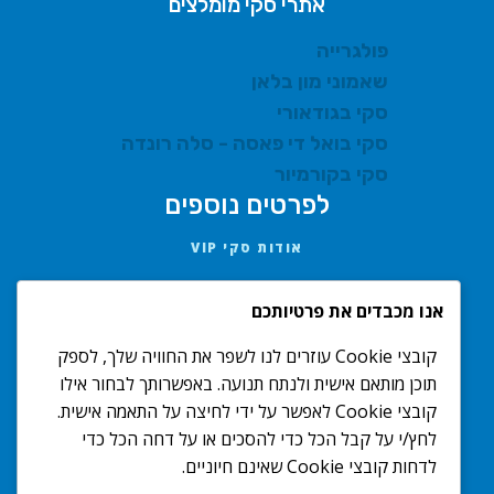
אתרי סקי מומלצים
פולגרייה
שאמוני מון בלאן
סקי בגודאורי
סקי בואל די פאסה - סלה רונדה
סקי בקורמיור
לפרטים נוספים
אודות סקי VIP
AMIT@SKIVIP.CO.IL
אנו מכבדים את פרטיותכם
052-222-0170
קובצי Cookie עוזרים לנו לשפר את החוויה שלך, לספק
תנאים ואחריות
תוכן מותאם אישית ולנתח תנועה. באפשרותך לבחור אילו
מדיניות פרטיות
קובצי Cookie לאפשר על ידי לחיצה על התאמה אישית.
הצהרת נגישות
לחץ/י על קבל הכל כדי להסכים או על דחה הכל כדי
לדחות קובצי Cookie שאינם חיוניים.