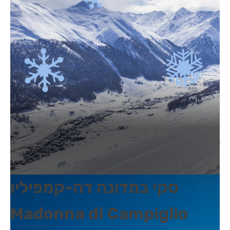
סקי במדונה דה-קמפיליו
Madonna di Campiglio