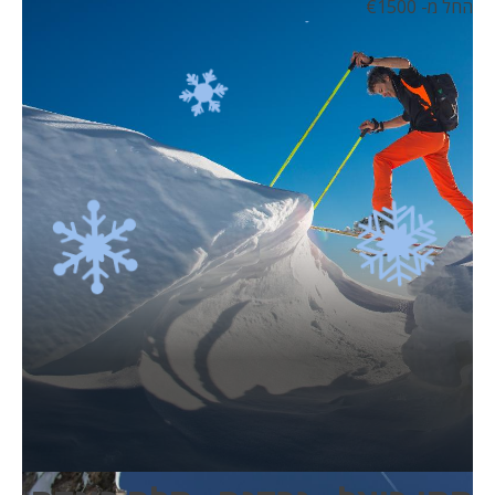
החל מ- 1500
€