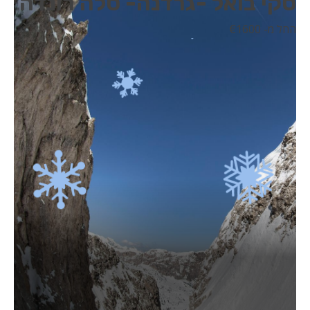
סקי בואל -גרדנה- סלה רונדה
החל מ- 1600
€