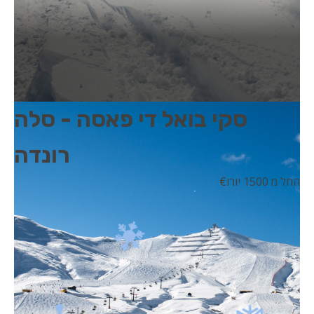
סקי בואל די פאסה - סלה
רונדה
החל מ 1500 יורו
€