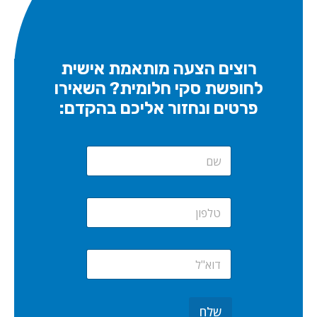
רוצים הצעה מותאמת אישית
לחופשת סקי חלומית? השאירו
פרטים ונחזור אליכם בהקדם:
N
a
m
e
S
*
i
n
g
E
l
m
e
a
L
i
i
l
n
שלח