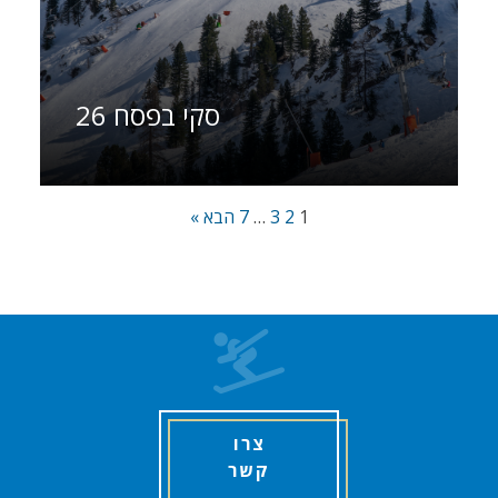
סקי בפסח 26
1
2
3
…
7
הבא »
צרו
קשר