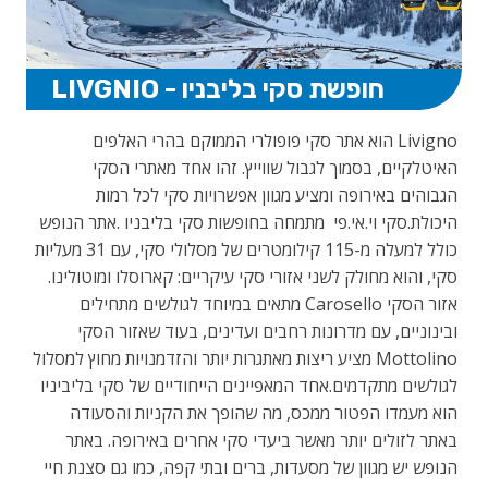
חופשת סקי בליבניו - LIVGNIO
Livigno הוא אתר סקי פופולרי הממוקם בהרי האלפים
האיטלקיים, בסמוך לגבול שווייץ. זהו אחד מאתרי הסקי
הגבוהים באירופה ומציע מגוון אפשרויות סקי לכל רמות
היכולת.סקי וי.אי.פי מתמחה בחופשות סקי בליבניו .אתר הנופש
כולל למעלה מ-115 קילומטרים של מסלולי סקי, עם 31 מעליות
סקי, והוא מחולק לשני אזורי סקי עיקריים: קארוסלו ומוטולינו.
אזור הסקי Carosello מתאים במיוחד לגולשים מתחילים
ובינוניים, עם מדרונות רחבים ועדינים, בעוד שאזור הסקי
Mottolino מציע ריצות מאתגרות יותר והזדמנויות מחוץ למסלול
לגולשים מתקדמים.אחד המאפיינים הייחודיים של סקי בליביניו
הוא מעמדו הפטור ממכס, מה שהופך את הקניות והסעודה
באתר לזולים יותר מאשר ביעדי סקי אחרים באירופה. באתר
הנופש יש מגוון של מסעדות, ברים ובתי קפה, כמו גם סצנת חיי