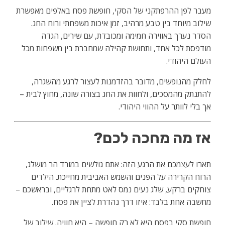
מעבר לפן ההרפתקני של הסקי, חופשת פסח באלפים מאפשרת
שילוב מיוחד בין טבע מרהיב, זמן איכות משפחתי ורוח החג.
הסדר נערך באווירה חמימה ומכובדת, עם שירים, הגדה
מודפסת לכל אחד, ותחושת קהילה שמחברת בין משפחות מכל
העולם היהודי.
לחלק מהנופשים, מדובר בהזדמנות לעצור לרגע מהשגרה,
להתנתק מהמסכים, ולחוות את החג בצורה שונה, מחוץ לבית –
אך בלי לוותר על ההווי היהודי.
אז מה מחכה לכם?
תארו לעצמכם את הרגע הזה: אתם גולשים במורד הר מושלג,
הרוח הקרירה על הפנים והשמש האביבית מחייכת. הילדים
צוחקים ברקע, שלג נעים נמס לאט מתחת לרגליים, ובראשכם –
מחשבה אחת בלבד: איזו דרך נהדרת לציין את פסח.
חופשת סקי בפסח היא לא רק חופשה – היא חוויה. שילוב של