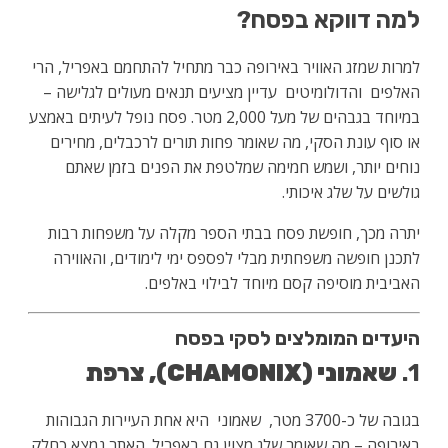
למה דווקא בפסח?
למרות שמזג האוויר באירופה כבר מתחיל להתחמם באפריל, הרי
האלפים והדולומיטים עדיין מציעים תנאים מעולים לגלישה –
במיוחד בגבהים של מעל 2,000 מטר. פסח נופל לעיתים באמצע
או סוף עונת הסקי, מה שאומר פחות תורים לרכבלים, מחירים
נוחים יותר, ושמש חמימה שמלטפת את הפנים בזמן שאתם
גולשים על שלג איכותי.
יתרה מכך, חופשת פסח בבתי הספר מקלה על משפחות רבות
לתכנן חופשה משפחתית מבלי לפספס ימי לימודים, והאווירה
האביבית מוסיפה קסם מיוחד לבילוי באלפים.
היעדים המומלצים לסקי בפסח
1.
שאמוני (CHAMONIX), צרפת
בגובה של כ-3700 מטר, שאמוני היא אחת העיירות הגבוהות
באירופה – מה שאומר שלג מצוין גם באפריל. האתר נמצא כחלק