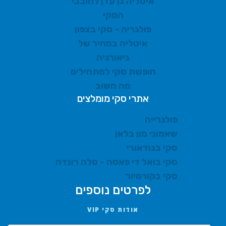
איטליה גן עדן לחובבי
הסקי
פולגריה - סקי בצפון
איטליה במחיר של
גיאורגיה
חופשת סקי למתחילים
מה חשוב
אתרי סקי מומלצים
פולגרייה
שאמוני מון בלאן
סקי בגודאורי
סקי בואל די פאסה - סלה רונדה
סקי בקורמיור
לפרטים נוספים
אודות סקי VIP