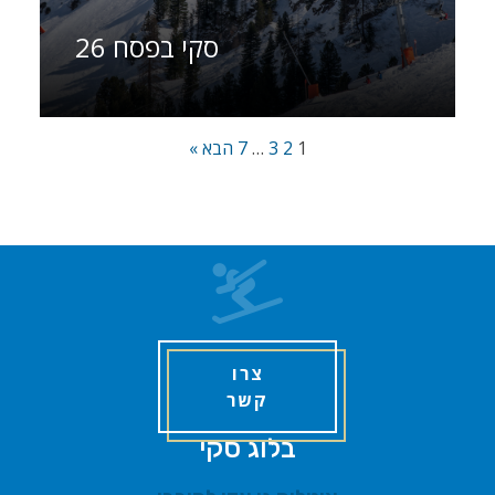
סקי בפסח 26
1
2
3
…
7
הבא »
צרו
קשר
בלוג סקי