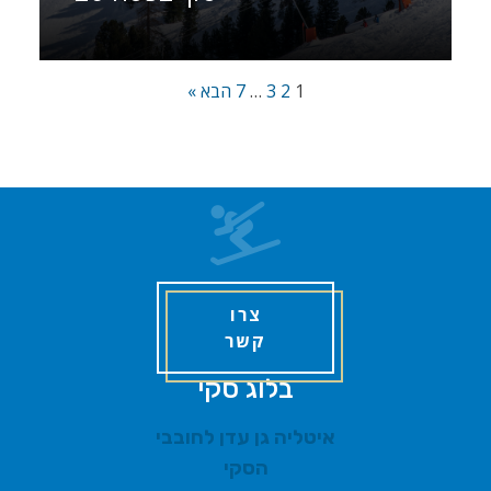
1
2
3
…
7
הבא »
צרו
קשר
בלוג סקי
איטליה גן עדן לחובבי
הסקי