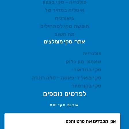
פולגריה - סקי בצפון
איטליה במחיר של
גיאורגיה
חופשת סקי למתחילים
מה חשוב
אתרי סקי מומלצים
פולגרייה
שאמוני מון בלאן
סקי בגודאורי
סקי בואל די פאסה - סלה רונדה
סקי בקורמיור
לפרטים נוספים
אודות סקי VIP
AMIT@SKIVIP.CO.IL
אנו מכבדים את פרטיותכם
052-222-0170