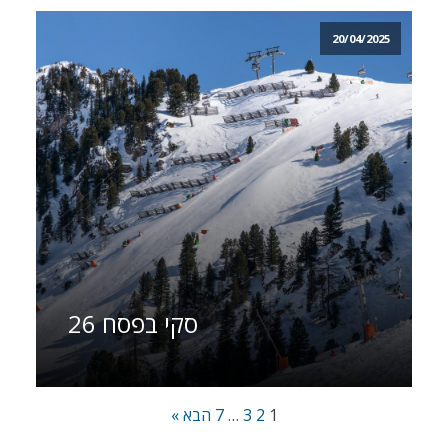
20/04/2025
סקי בפסח 26
1
2
3
…
7
הבא »