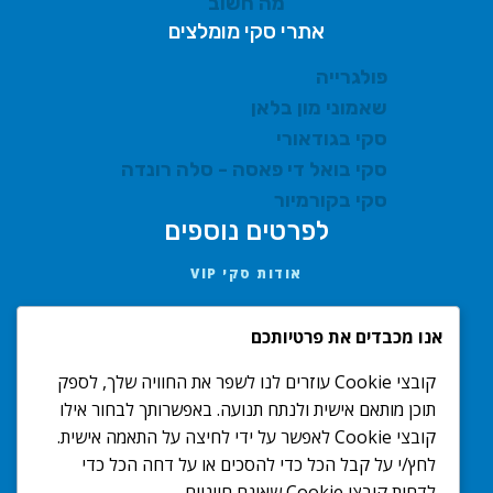
מה חשוב
אתרי סקי מומלצים
פולגרייה
שאמוני מון בלאן
סקי בגודאורי
סקי בואל די פאסה - סלה רונדה
סקי בקורמיור
לפרטים נוספים
אודות סקי VIP
AMIT@SKIVIP.CO.IL
אנו מכבדים את פרטיותכם
052-222-0170
קובצי Cookie עוזרים לנו לשפר את החוויה שלך, לספק
תנאים ואחריות
תוכן מותאם אישית ולנתח תנועה. באפשרותך לבחור אילו
מדיניות פרטיות
קובצי Cookie לאפשר על ידי לחיצה על התאמה אישית.
הצהרת נגישות
לחץ/י על קבל הכל כדי להסכים או על דחה הכל כדי
לדחות קובצי Cookie שאינם חיוניים.