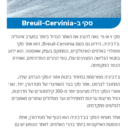
סקי ב-Breuil-Cervinia
סקי וי.אי.פי גאה להציג את האתר הגדול ביותר במערב איטליה
.צ'רביניה, הידוע גם בשם Breuil-Cervinia, הוא אתר סקי
פופולרי באלפים האיטלקיים, הממוקם בעמק אאוסטה. הוא ידוע
בתנאי הגלישה המצוינים שלו, נופי ההרים המדהימים, ואווירת
הכפר המקסימה.
צ'רביניה מפורסמת במיוחד בזכות אזור הסקי הנרחב שלה,
המחובר לצרמט, אתר סקי בצד השוויצרי של מטרהורן. יחד, שני
אזורי הסקי הללו מציעים יותר מ-300 קילומטרים של מדרונות,
החל מריצות עדינות למתחילים ועד מסלולים שחורים מאתגרים
לגולשים מתקדמים.
אחד משיאי הסקי בצ'רביניה הוא הנוף של מטרהורן, אחת
הפסגות האייקוניות ביותר בהרי האלפים. לאתר הנופש יש גם