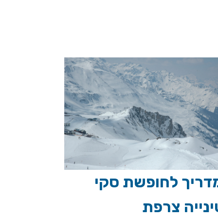
דריך לחופשת סקי
ינייה צרפת