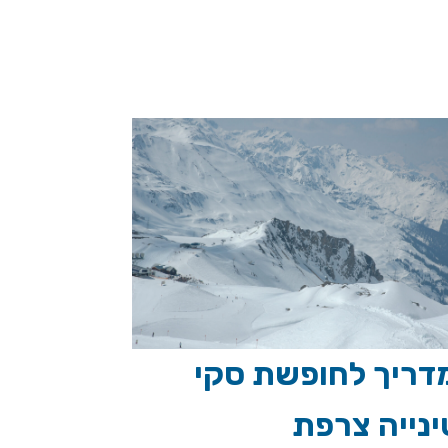
דריך לחופשת סקי
ינייה צרפת